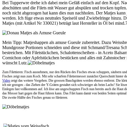
Bei Tupperwre drehe ich dabei mein Gefäß einfach auf den Kopf. Nac
abschütten und die Filets mit Wasser gut abspülen und trocken tupfen.
noch nicht abgezogen hat kann dies nun nachholen. Der Matjes kann je
werden. Ich füge etwas neutrales Speiseöl und Zwiebelringe hinzu.
Di
Matjes (mit Artikel Nr 330021) beträgt laut Hersteller in Öl bei mind
Mein Tipp: Matjeshappen als amuse Gueule zubereitet. Dazu Weissbrot
Mundgrosse Portionen schneiden und diese mit Schmand/Tresana S
bestreichen. Mit Filetstückchen, Schalottenscheiben - in Aceto Balsa
Cornichon oder Apfelstückchen bestücken und alles mit Zahnstocher f
wünscht Lutz.
Zum Filettieren: Fisch ausnehmen, nur den Rücken des Fisches etwas schuppen, säubern un
Fisches zeigt nun zum Koch. Mit sehr scharfem Filetiermesser zunächst Querschnitt hinter 
Video
zeigt das weitere Vorgehen. Die grossen Bauchgräten werden ebenso entfernt. Die klei
ich nie gezogen - das Ziehen der Y-Gräten gestaltet sich schwieriger als beim Lachs! Sie löse
Einlegen fast vollkommen auf. Ich löse am ungeschuppten Fisch nun bereits auch die Haut di
das Messer hart gegen die Haut führen kann. Das Filet kann damit von beiden Seiten optima
Die zweite Hälfte des Fisches genau so filetieren.