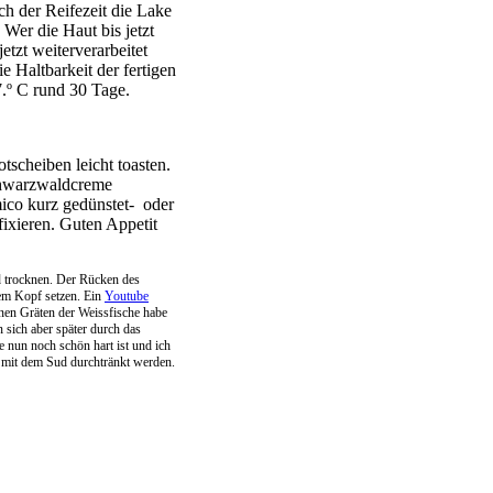
h der Reifezeit die Lake
 Wer die Haut bis jetzt
tzt weiterverarbeitet
e Haltbarkeit der fertigen
.7.º C rund 30 Tage.
scheiben leicht toasten.
chwarzwaldcreme
mico kurz gedünstet- oder
ixieren. Guten Appetit
d trocknen. Der Rücken des
dem Kopf setzen. Ein
Youtube
nen Gräten der Weissfische habe
n sich aber später durch das
e nun noch schön hart ist und ich
l mit dem Sud durchtränkt werden.