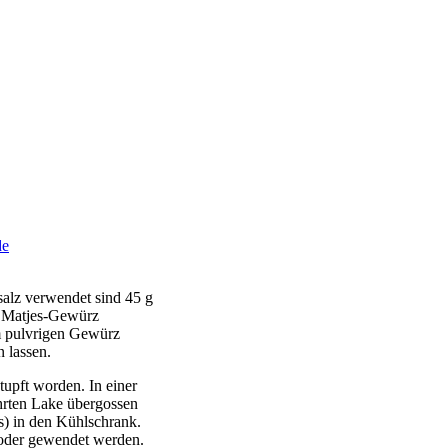
de
salz verwendet sind 45 g
d Matjes-Gewürz
em pulvrigen Gewürz
 lassen.
etupft worden. In einer
ührten Lake übergossen
s) in den Kühlschrank.
 oder gewendet werden.