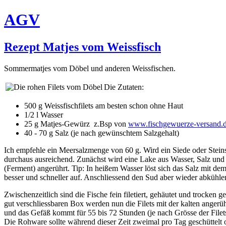
AGV
Rezept Matjes vom Weissfisch
Sommermatjes vom Döbel und anderen Weissfischen.
Die Zutaten:
500 g Weissfischfilets am besten schon ohne Haut
1/2 l Wasser
25 g Matjes-Gewürz z.Bsp von
www.fischgewuerze-versand.
40 - 70 g Salz (je nach gewünschtem Salzgehalt)
Ich empfehle ein Meersalzmenge von 60 g. Wird ein Siede oder Stein
durchaus ausreichend. Zunächst wird eine Lake aus Wasser, Salz un
(Ferment) angerührt. Tip: I
n heißem Wasser löst sich das Salz mit d
besser und schneller auf. Anschliessend den Sud aber wieder abkühlen
Zwischenzeitlich sind die Fische fein filetiert, gehäutet und trocken g
gut verschliessbaren Box werden nun die Filets mit der kalten anger
und das Gefäß kommt für 55 bis 72 Stunden (je nach Grösse der Filet
Die Rohware sollte während dieser Zeit zweimal pro Tag geschüttelt